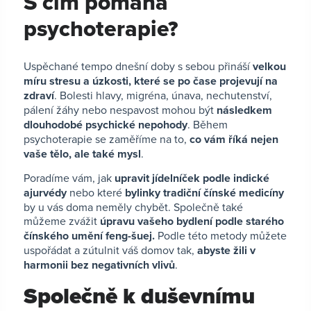
S čím pomáhá
psychoterapie?
Uspěchané tempo dnešní doby s sebou přináší
velkou
míru stresu a úzkosti, které se po čase projevují na
zdraví
. Bolesti hlavy, migréna, únava, nechutenství,
pálení žáhy nebo nespavost mohou být
následkem
dlouhodobé psychické nepohody
. Během
psychoterapie se zaměříme na to,
co vám říká nejen
vaše tělo, ale také mysl
.
Poradíme vám, jak
upravit jídelníček podle indické
ajurvédy
nebo které
bylinky tradiční čínské medicíny
by u vás doma neměly chybět. Společně také
můžeme zvážit
úpravu vašeho bydlení podle starého
čínského umění feng-šuej.
Podle této metody můžete
uspořádat a zútulnit váš domov tak,
abyste žili v
harmonii bez negativních vlivů
.
Společně k duševnímu