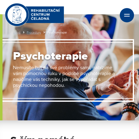
Úvod
Procedury
Psychoterapie
Psychoterapie
Nemusíte být na své problémy sami, nabízíme
vám pomocnou ruku v podobě psychoterapie a
naučíme vás techniky, jak se vypořádat s
psychickou nepohodou.