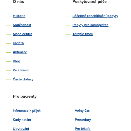
O nás
Poskytovaná péče
Historie
Léčebně rehabilitační pobyty
Současnost
Pobyty pro samoplátce
Mapa centra
Terapie tmou
Kariéra
Aktuality
Blog
Ke stažení
Časté dotazy
Pro pacienty
Informace k přijetí
Volný čas
Kudy k nám
Procedury
Ubytování
Pro lékaře