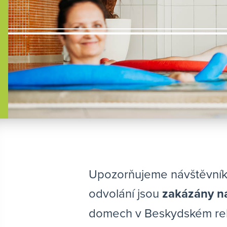
Upozorňujeme návštěvníky
odvolání jsou
zakázány n
domech v Beskydském reha