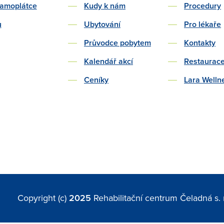
samoplátce
Kudy k nám
Procedury
u
Ubytování
Pro lékaře
Průvodce pobytem
Kontakty
Kalendář akcí
Restaurac
Ceníky
Lara Welln
Copyright (c)
2025
Rehabilitační centrum Čeladná s. r