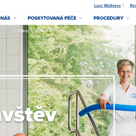
Lara Wellness
Res
 NÁS
POSKYTOVANÁ PÉČE
PROCEDURY
ktuality
Zákaz návštěv
ávštěv