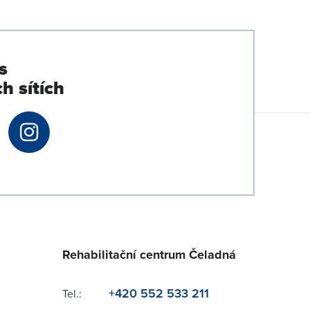
s
h sítích
Rehabilitační centrum Čeladná
+420 552 533 211
Tel.: