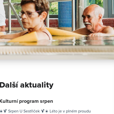
Další aktuality
Kulturní program srpen
☀️🍹 Srpen U Sestřiček 🍹☀️ Léto je v plném proudu