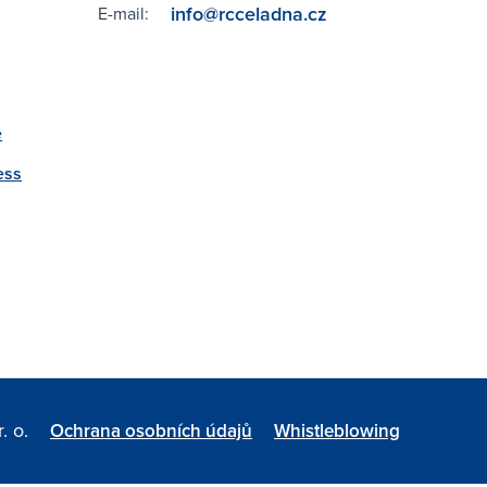
info@rcceladna.cz
E-mail:
e
ess
. o.
Ochrana osobních údajů
Whistleblowing