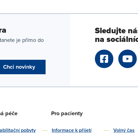
ra
Sledujte ná
na sociálníc
tanete je přímo do
Chci novinky
ná péče
Pro pacienty
bilitační pobyty
Informace k přijetí
Volný čas