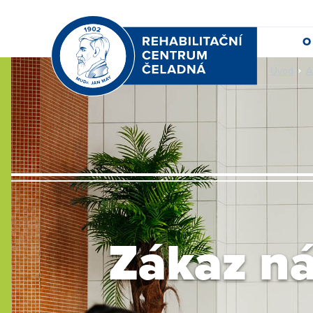
O
Úvod
A
Zákaz n