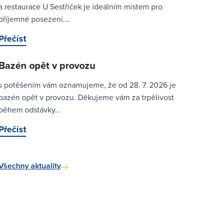
a restaurace U Sestřiček je ideálním místem pro
příjemné posezení.…
Přečíst
Bazén opět v provozu
s potěšením vám oznamujeme, že od 28. 7. 2026 je
bazén opět v provozu. Děkujeme vám za trpělivost
během odstávky…
Přečíst
Všechny aktuality