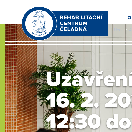
O
Úvod
A
Uzavřen
16. 2. 2
12:30 do