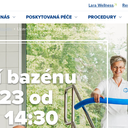
Lara Wellness
Res
 NÁS
POSKYTOVANÁ PÉČE
PROCEDURY
ktuality
Uzavření bazénu 16. 2. 2023 od 12:30 do 14:30 hodin
í bazénu
023 od
 14:30