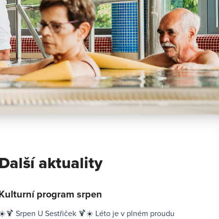
Další aktuality
Kulturní program srpen
☀️🍹 Srpen U Sestřiček 🍹☀️ Léto je v plném proudu