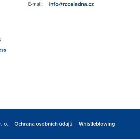
info@rcceladna.cz
E-mail:
e
ess
. o.
Ochrana osobních údajů
Whistleblowing