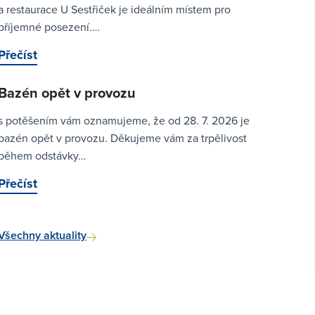
a restaurace U Sestřiček je ideálním místem pro
příjemné posezení.…
Přečíst
Bazén opět v provozu
s potěšením vám oznamujeme, že od 28. 7. 2026 je
bazén opět v provozu. Děkujeme vám za trpělivost
během odstávky…
Přečíst
Všechny aktuality