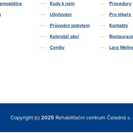
samoplátce
Kudy k nám
Procedury
u
Ubytování
Pro lékaře
Průvodce pobytem
Kontakty
Kalendář akcí
Restaurac
Ceníky
Lara Welln
Copyright (c)
2025
Rehabilitační centrum Čeladná s. r