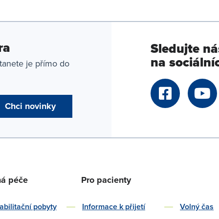
ra
Sledujte ná
na sociálníc
tanete je přímo do
Chci novinky
ná péče
Pro pacienty
bilitační pobyty
Informace k přijetí
Volný čas