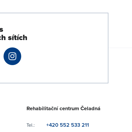
s
h sítích
Rehabilitační centrum Čeladná
+420 552 533 211
Tel.: