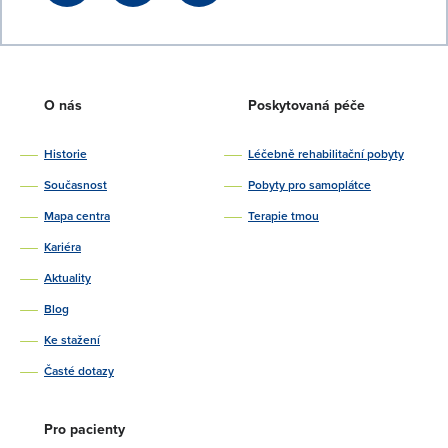
O nás
Poskytovaná péče
Historie
Léčebně rehabilitační pobyty
Současnost
Pobyty pro samoplátce
Mapa centra
Terapie tmou
Kariéra
Aktuality
Blog
Ke stažení
Časté dotazy
Pro pacienty