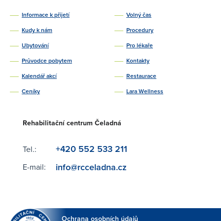
Informace k přijetí
Volný čas
Kudy k nám
Procedury
Ubytování
Pro lékaře
Průvodce pobytem
Kontakty
Kalendář akcí
Restaurace
Ceníky
Lara Wellness
Rehabilitační centrum Čeladná
+420 552 533 211
Tel.:
info@rcceladna.cz
E-mail:
Ochrana osobních údajů