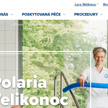
Lara Wellness
Res
 NÁS
POSKYTOVANÁ PÉČE
PROCEDURY
ktuality
Provoz Polaria během Velikonoc
olaria
elikonoc