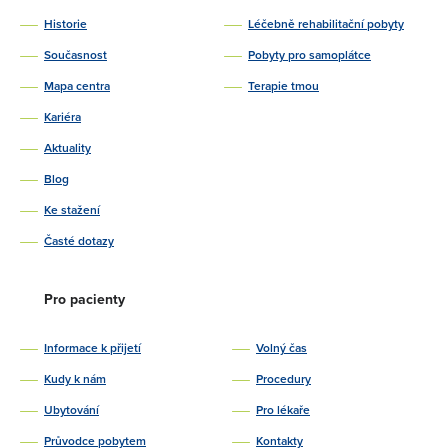
Historie
Léčebně rehabilitační pobyty
Současnost
Pobyty pro samoplátce
Mapa centra
Terapie tmou
Kariéra
Aktuality
Blog
Ke stažení
Časté dotazy
Pro pacienty
Informace k přijetí
Volný čas
Kudy k nám
Procedury
Ubytování
Pro lékaře
Průvodce pobytem
Kontakty