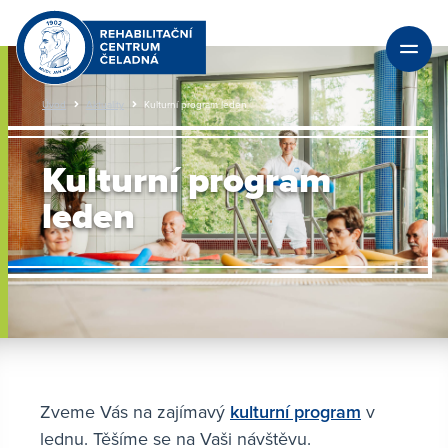
Úvod
Aktuality
Kulturní program leden
Kulturní program
leden
Zveme Vás na zajímavý
kulturní program
v
lednu. Těšíme se na Vaši návštěvu.