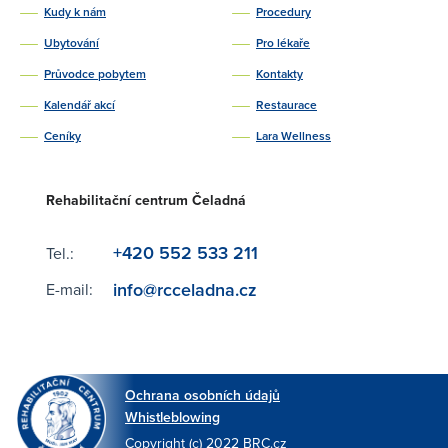
Kudy k nám
Procedury
Ubytování
Pro lékaře
Průvodce pobytem
Kontakty
Kalendář akcí
Restaurace
Ceníky
Lara Wellness
Rehabilitační centrum Čeladná
+420 552 533 211
Tel.:
info@rcceladna.cz
E-mail:
Ochrana osobních údajů
Whistleblowing
Copyright (c) 2022 BRC.cz