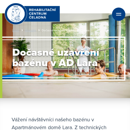
Úvod
Aktuality
Dočasné uzavření bazénu v AD Lara
Dočasné uzavření
bazénu v AD Lara
Vážení návštěvníci našeho bazénu v
Apartmánovém domě Lara. Z technických