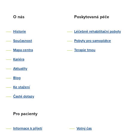
O nás
Poskytovaná péče
Historie
Léčebně rehabilitační pobyty
Současnost
Pobyty pro samoplátce
Mapa centra
Terapie tmou
Kariéra
Aktuality
Blog
Ke stažení
Časté dotazy
Pro pacienty
Informace k přijetí
Volný čas