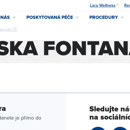
Lara Wellness
Res
 NÁS
POSKYTOVANÁ PÉČE
PROCEDURY
asopis ČF
ČELADENSKÁ FONTÁNA 5/2015
SKÁ FONTÁNA
ra
Sledujte ná
na sociálníc
tanete je přímo do