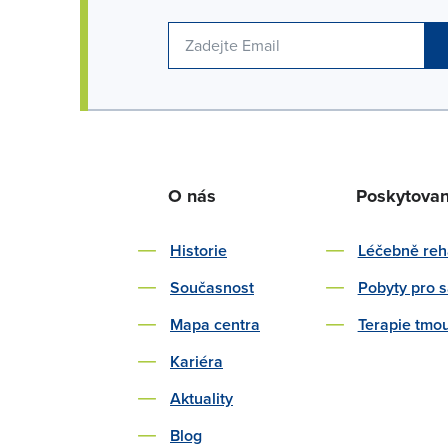
O nás
Poskytova
Historie
Léčebně reha
Současnost
Pobyty pro 
Mapa centra
Terapie tmo
Kariéra
Aktuality
Blog