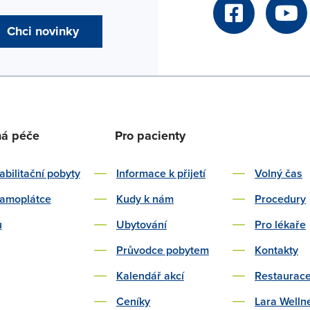
Chci novinky
ná péče
Pro pacienty
bilitační pobyty
Informace k přijetí
Volný čas
samoplátce
Kudy k nám
Procedury
u
Ubytování
Pro lékaře
Průvodce pobytem
Kontakty
Kalendář akcí
Restaurac
Ceníky
Lara Welln