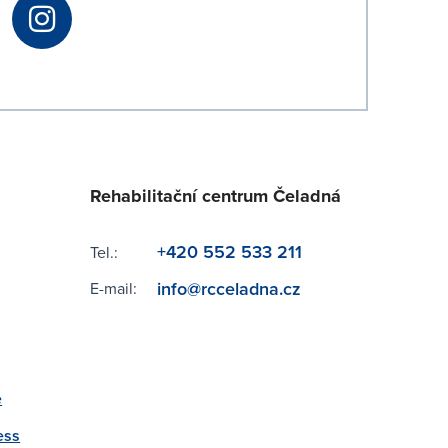
Rehabilitační centrum Čeladná
+420 552 533 211
Tel.:
info@rcceladna.cz
E-mail:
e
ess