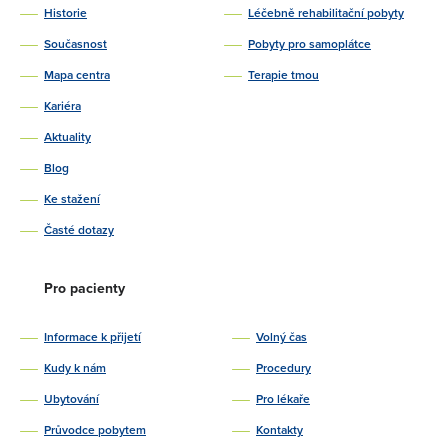
Historie
Léčebně rehabilitační pobyty
Současnost
Pobyty pro samoplátce
Mapa centra
Terapie tmou
Kariéra
Aktuality
Blog
Ke stažení
Časté dotazy
Pro pacienty
Informace k přijetí
Volný čas
Kudy k nám
Procedury
Ubytování
Pro lékaře
Průvodce pobytem
Kontakty